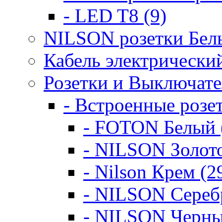
- LED T8 (9)
NILSON розетки Белы
Кабель электрическ
Розетки и Выключате
- Встроенные розе
- FOTON Белый 
- NILSON Золото
- Nilson Крем (2
- NILSON Серебр
- NILSON Черны